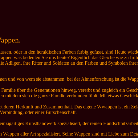
Wappen.
en, oder in den heraldischen Farben farbig gefasst, sind Heute wieder
pen was bedeuten Sie uns heute? Eigentlich das Gleiche wie zu frü
die Adligen, ihre Ritter und Soldaten an den Farben und Symbolen ihr
men und von wem sie abstammen, bei der Ahnenforschung ist die Wapp
 Familie über die Generationen hinweg, vererbt und zugleich ein Gesc
n mit dem sich die ganze Familie verbunden fühlt. Mit etwas Geschic
det deren Herkunft und Zusammenhalt. Das eigene Wwappen ist ein Zeic
Verbindung, oder einer Burschenschaft.
inzigartiges Kunsthandwerk spezialisiert, der reinen Handschnitzarbeit
n Wappen aller Art spezialisiert. Seine Wappen sind mit Liebe zum Detai