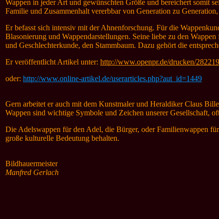
Wappen in jeder Art und gewünschten Größe und bereichert somit sei
Familie und Zusammenhalt vererbbar von Generation zu Generation,
Er befasst sich intensiv mit der Ahnenforschung. Für die Wappenk
Blasonierung und Wappendarstellungen. Seine liebe zu den Wappen
und Geschlechterkunde, den Stammbaum. Dazu gehört die entspreche
Er veröffentlicht
Artikel unter:
http://www.openpr.de/drucken/282219
oder:
http://www.online-artikel.de/userarticles.php?aut_id=1449
Gern arbeitet er auch mit dem Kunstmaler und Heraldiker Claus Bil
Wappen sind wichtige Symbole und Zeichen unserer Gesellschaft, oftm
Die Adelswappen für den Adel, die Bürger, oder Familienwappen fü
große kulturelle Bedeutung behalten.
Bildhauermeister
Manfred Gerlach