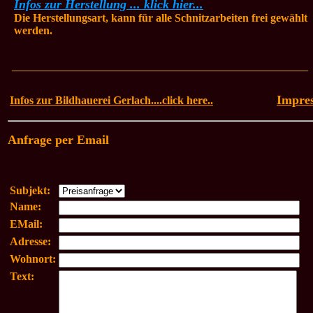
Infos zur Herstellung ... klick hier...
Die Herstellungsart, kann für alle Schnitzarbeiten frei gewählt
werden.
_____________________________________________________
Impre
Infos zur Bildhauerei Gerlach....click here..
Anfrage per Email
Subjekt:
Name:
EMail:
Adresse:
Wohnort:
Text: