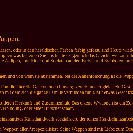
Wappen.
en, oder in den heraldischen Farben farbig gefasst, sind Heute wieder
pen was bedeuten Sie uns heute? Eigentlich das Gleiche wie zu frü
die Adligen, ihre Ritter und Soldaten an den Farben und Symbolen ihr
men und von wem sie abstammen, bei der Ahnenforschung ist die Wapp
 Familie über die Generationen hinweg, vererbt und zugleich ein Gesc
n mit dem sich die ganze Familie verbunden fühlt. Mit etwas Geschic
det deren Herkunft und Zusammenhalt. Das eigene Wwappen ist ein Zeic
Verbindung, oder einer Burschenschaft.
inzigartiges Kunsthandwerk spezialisiert, der reinen Handschnitzarbeit
n Wappen aller Art spezialisiert. Seine Wappen sind mit Liebe zum Detai