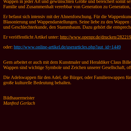
Wappen in jeder Art und gewünschten Größe und bereichert somit sei
Familie und Zusammenhalt vererbbar von Generation zu Generation,
Er befasst sich intensiv mit der Ahnenforschung. Für die Wappenk
Blasonierung und Wappendarstellungen. Seine liebe zu den Wappen
und Geschlechterkunde, den Stammbaum. Dazu gehört die entspreche
Er veröffentlicht
Artikel unter:
http://www.openpr.de/drucken/282219
oder:
http://www.online-artikel.de/userarticles.php?aut_id=1449
Gern arbeitet er auch mit dem Kunstmaler und Heraldiker Claus Bil
Wappen sind wichtige Symbole und Zeichen unserer Gesellschaft, oftm
Die Adelswappen für den Adel, die Bürger, oder Familienwappen fü
große kulturelle Bedeutung behalten.
Bildhauermeister
Manfred Gerlach