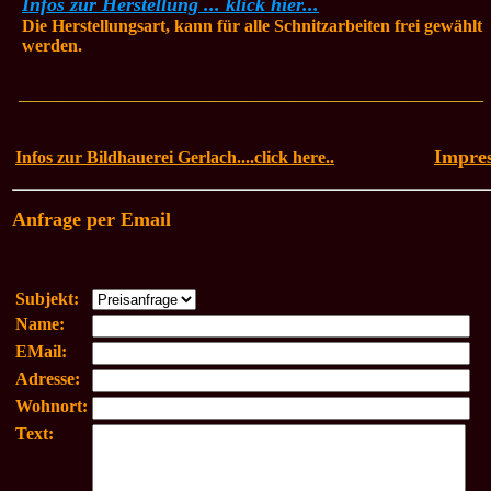
Infos zur Herstellung ... klick hier...
Die Herstellungsart, kann für alle Schnitzarbeiten frei gewählt
werden.
_____________________________________________________
Impre
Infos zur Bildhauerei Gerlach....click here..
Anfrage per Email
Subjekt:
Name:
EMail:
Adresse:
Wohnort:
Text: