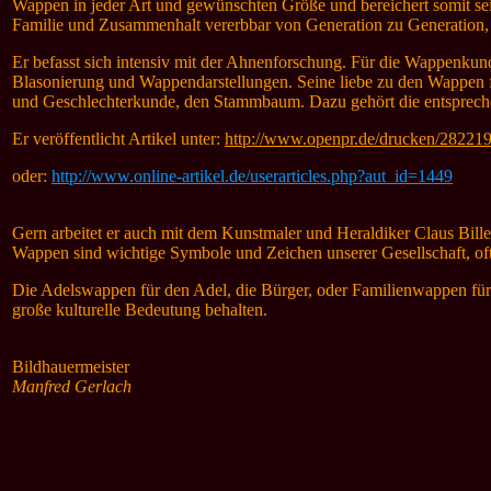
Wappen in jeder Art und gewünschten Größe und bereichert somit sei
Familie und Zusammenhalt vererbbar von Generation zu Generation,
Er befasst sich intensiv mit der Ahnenforschung. Für die Wappenk
Blasonierung und Wappendarstellungen. Seine liebe zu den Wappen
und Geschlechterkunde, den Stammbaum. Dazu gehört die entspreche
Er veröffentlicht
Artikel unter:
http://www.openpr.de/drucken/282219
oder:
http://www.online-artikel.de/userarticles.php?aut_id=1449
Gern arbeitet er auch mit dem Kunstmaler und Heraldiker Claus Bil
Wappen sind wichtige Symbole und Zeichen unserer Gesellschaft, oftm
Die Adelswappen für den Adel, die Bürger, oder Familienwappen fü
große kulturelle Bedeutung behalten.
Bildhauermeister
Manfred Gerlach