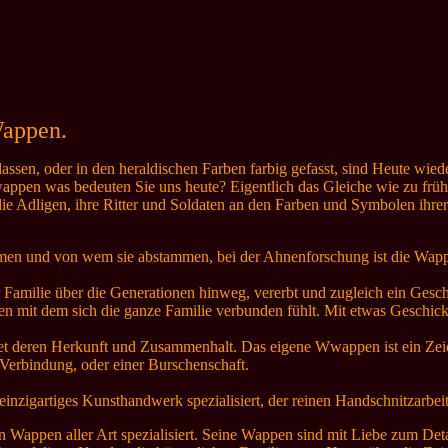
Wappen.
en, oder in den heraldischen Farben farbig gefasst, sind Heute wieder
pen was bedeuten Sie uns heute? Eigentlich das Gleiche wie zu frü
die Adligen, ihre Ritter und Soldaten an den Farben und Symbolen ihr
men und von wem sie abstammen, bei der Ahnenforschung ist die Wapp
 Familie über die Generationen hinweg, vererbt und zugleich ein Gesc
n mit dem sich die ganze Familie verbunden fühlt. Mit etwas Geschic
det deren Herkunft und Zusammenhalt. Das eigene Wwappen ist ein Zeic
Verbindung, oder einer Burschenschaft.
inzigartiges Kunsthandwerk spezialisiert, der reinen Handschnitzarbeit
n Wappen aller Art spezialisiert. Seine Wappen sind mit Liebe zum Detai