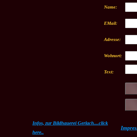
Name:
EMail:
Adresse:
Wohnort:
Text:
Infos, zur Bildhauerei Gerlach....click
Impre
here..