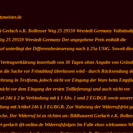
zmeister.de
i Gerlach e.K. Bollenser Weg 25 29559 Wrestedt Germany Vollständi
Weg 25 29559 Wrestedt Germany Der angegebene Preis enthält die
kel unterliegt der Differenzbesteuerung nach § 25a UStG. Soweit dies
e Vertragserklärung innerhalb von 30 Tagen ohne Angabe von Gründ
nen die Sache vor Fristablauf überlassen wird - durch Rücksendung d
elehrung in Textform, jedoch nicht vor Eingang der Ware beim Empfä
icht vor dem Eingang der ersten Teillieferung) und auch nicht vor
kel 246 § 2 in Verbindung mit § 1 Abs. 1 und 2 EGBGB sowie unsere
ndung mit Artikel 246 § 3 EGBGB. Zur Wahrung der Widerrufsfrist g
ache. Der Widerruf ist zu richten an: Bildhauerei Gerlach e.K. Bolle
ei-gerlach @t-online.de Widerrufsfolgen Im Falle eines wirksamen Wi