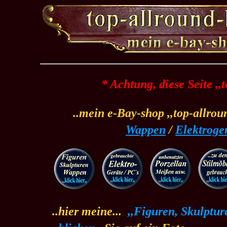
* Achtung, diese Seite ,,
..mein e-Bay-shop ,,top-allrou
Wappen
/
Elektroge
..hier meine...
.
,,Figuren, Skulptur