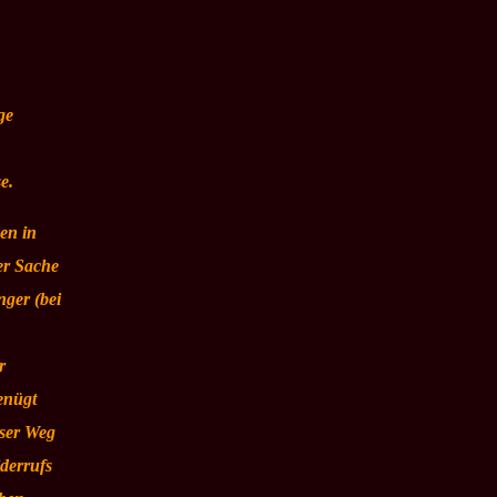
ge
e.
en in
er Sache
nger (bei
r
enügt
nser Weg
derrufs