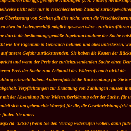
kzugewähren und ggf. gezogene Nutzungen (z. B. Zinsen) herauszuge
eilweise nicht oder nur in verschlechtertem Zustand zurückgewähre
 der Überlassung von Sachen gilt dies nicht, wenn die Verschlechteru
hnen etwa im Ladengeschäft möglich gewesen wäre - zurückzuführen i
 eine durch die bestimmungsgemäße Ingebrauchnahme der Sache ents
cht wie Ihr Eigentum in Gebrauch nehmen und alles unterlassen, wa
nd auf unsere Gefahr zurückzusenden. Sie haben die Kosten der Rüc
entspricht und wenn der Preis der zurückzusendenden Sache einen Bet
heren Preis der Sache zum Zeitpunkt des Widerrufs noch nicht die
zahlung erbracht haben. Anderenfalls ist die Rücksendung für Sie kos
abgeholt. Verpflichtungen zur Erstattung von Zahlungen müssen in
Sie mit der Absendung Ihrer Widerrufserklärung oder der Sache, für u
elt sich um gebrauchte Ware(n) für die, die Gewährleistungsfrist a
 finden Sie unter:
.aspx?id=33630 (Wenn Sie den Vertrag widerrufen wollen, dann fülle