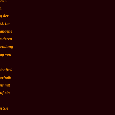
ben.
n,
ng der
st. Im
tandene
s deren
ksendung
rag von
tenfrei.
nerhalb
ns mit
uf ein
n Sie