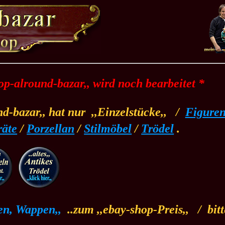
top-alround-bazar,, wird noch bearbeitet *
nd-bazar,, hat nur
.
,,Einzelstücke,,
.
/
..
Figure
räte
/
Porzellan
/
Stilmöbel
/
Trödel
.
en, Wappen,,
.
..zum ,,ebay-shop-Preis,,
.
/
.
bit