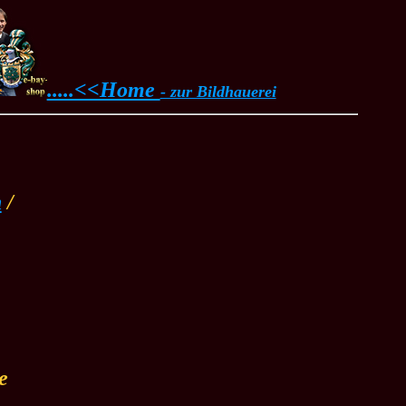
.....<<Home
- zur Bildhauerei
n
/
te