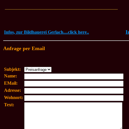
_________________________________________________
I
Infos, zur Bildhauerei Gerlach....click here..
Anfrage per Email
Subjekt:
Name:
EMail:
Adresse:
Wohnort:
Text: