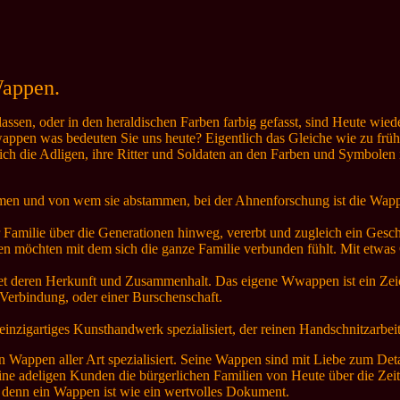
Wappen.
en, oder in den heraldischen Farben farbig gefasst, sind Heute wieder
pen was bedeuten Sie uns heute? Eigentlich das Gleiche wie zu frü
sich die Adligen, ihre Ritter und Soldaten an den Farben und Symbolen
men und von wem sie abstammen, bei der Ahnenforschung ist die Wapp
 Familie über die Generationen hinweg, vererbt und zugleich ein Gesch
en möchten mit dem sich die ganze Familie verbunden fühlt. Mit etwa
det deren Herkunft und Zusammenhalt. Das eigene Wwappen ist ein Zeic
Verbindung, oder einer Burschenschaft.
inzigartiges Kunsthandwerk spezialisiert, der reinen Handschnitzarbeit
n Wappen aller Art spezialisiert. Seine Wappen sind mit Liebe zum Detai
ne adeligen Kunden die bürgerlichen Familien von Heute über die Zeit
 denn ein Wappen ist wie ein wertvolles Dokument.