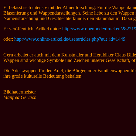
Er befasst sich intensiv mit der Ahnenforschung. Für die Wappenk
Blasonierung und Wappendarstellungen. Seine liebe zu den Wappen 
Namensforschung und Geschlechterkunde, den Stammbaum. Dazu gehö
Er veröffentlicht
Artikel unter:
http://www.openpr.de/drucken/282219
oder:
http://www.online-artikel.de/userarticles.php?aut_id=1449
Gern arbeitet er auch mit dem Kunstmaler und Heraldiker Claus Bil
Wappen sind wichtige Symbole und Zeichen unserer Gesellschaft, oftm
Die Adelswappen für den Adel, die Bürger, oder Familienwappen fü
ihre große kulturelle Bedeutung behalten.
Bildhauermeister
Manfred Gerlach