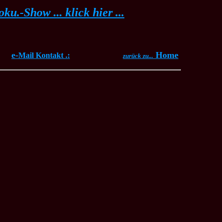
u.-Show ... klick hier ...
e-
Home
Mail Kontakt .:
zurück zu...