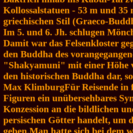
Kollossalstatuen - 53 m und 35 
griechischen Stil (Graeco-Budd
Im 5. und 6. Jh. schlugen Mönc
Damit war das Felsenkloster ge
den Buddha des vorangegangene
"Shakyamuni" mit einer Höhe vo
den historischen Buddha dar, s
Max KlimburgFür Reisende in fr
Figuren ein unübersehbares Sy
Konzession an die bildlichen un
persischen Götter handelt, um 
geben.
Man hatte sich bei dem w