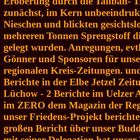
Eroberung durch die Taliban- T
zunächst, im Kern unbeeindrukt 
Nieschen und blickten gesichtslo
mehreren Tonnen Sprengstoff d
gelegt wurden. Anregungen, evtl
Gönner und Sponsoren für unser
regionalen Kreis-Zeitungen. und
Berichte in der Elbe Jetzel Zei
Lüchow - 2 Berichte im Uelzer A
im ZERO dem Magazin der Regi
unser Friedens-Projekt bericht
großen Bericht über unser Bud
mit seiner Delegation hat unser