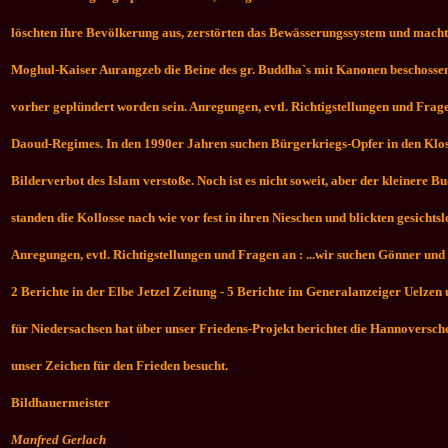
löschten ihre Bevölkerung aus, zerstörten das Bewässerungssystem und machte
Moghul-Kaiser Aurangzeb die Beine des gr. Buddha`s mit Kanonen beschossen
vorher geplündert worden sein. Anregungen, evtl. Richtigstellungen und Frag
Daoud-Regimes. In den 1990er Jahren suchen Bürgerkriegs-Opfer in den Kloste
Bilderverbot des Islam verstoße. Noch ist es nicht soweit, aber der kleiner
standen die Kollosse nach wie vor fest in ihren Nieschen und blickten gesicht
Anregungen, evtl. Richtigstellungen und Fragen an : ...wir suchen Gönner und
2 Berichte in der Elbe Jetzel Zeitung - 5 Berichte im Generalanzeiger Uelz
für Niedersachsen hat über unser Friedens-Projekt berichtet die Hannoversch
unser Zeichen für den Frieden besucht.
..
Bildhauermeister
Manfred Gerlach