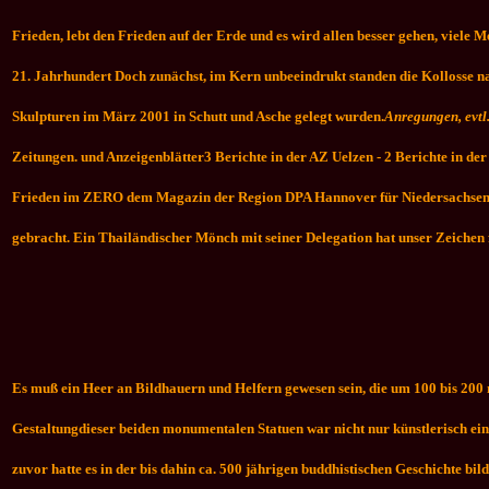
Frieden, lebt den Frieden auf der Erde und es wird allen besser gehen, viele
21. Jahrhundert Doch zunächst, im Kern unbeeindrukt standen die Kollosse nach
Skulpturen im März 2001 in Schutt und Asche gelegt wurden.
Anregungen, evtl
Zeitungen. und Anzeigenblätter3 Berichte in der AZ Uelzen - 2 Berichte in de
Frieden im ZERO dem Magazin der Region DPA Hannover für Niedersachsen ha
gebracht. Ein Thailändischer Mönch mit seiner Delegation hat unser Zeichen 
Es muß ein Heer an Bildhauern und Helfern gewesen sein, die um 100 bis 200
Gestaltungdieser beiden monumentalen Statuen war nicht nur künstlerisch ein
zuvor hatte es in der bis dahin ca. 500 jährigen buddhistischen Geschichte bi