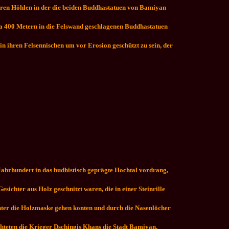
eeren Höhlen in der die beiden Buddhastatuen von Bamiyan
twa 400 Metern in die Felswand geschlagenen Buddhastatuen
n ihren Felsennischen um vor Erosion geschützt zu sein, der
 Jahrhundert in das budhistisch geprägte Hochtal vordrang,
esichter aus Holz geschnitzt waren, die in einer Steinrille
hinter die Holzmaske gehen konten und durch die Nasenlöcher
chteten die Krieger Dschingis Khans die Stadt Bamiyan,