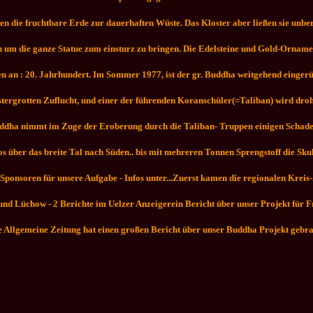
n die fruchtbare Erde zur dauerhaften Wüste. Das Kloster aber ließen sie unbe
 um die ganze Statue zum einsturz zu bringen. Die Edelsteine und Gold-Ornam
en an : 20. Jahrhundert. Im Sommer 1977, ist der gr. Buddha weitgehend einger
rgrotten Zuflucht, und einer der führenden Koranschüler(=Taliban) wird drohen
e Buddha nimmt im Zuge der Eroberung durch die Taliban- Truppen einigen Schade
slos über das breite Tal nach Süden.. bis mit mehreren Tonnen Sprengstoff die S
 Sponsoren für unsere Aufgabe - Infos unter...Zuerst kamen die regionalen Kreis
en und Lüchow - 2 Berichte im Uelzer Anzeigerein Bericht über unser Projekt 
e Allgemeine Zeitung hat einen großen Bericht über unser Buddha Projekt gebra