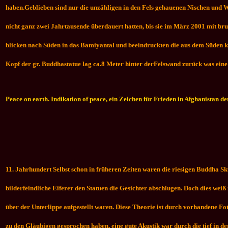
haben.
Geblieben sind nur die unzähligen in den Fels gehauenen Nischen und 
nicht ganz zwei Jahrtausende überdauert hatten, bis sie im März 2001 mit b
blicken nach Süden in das Bamiyantal und beeindruckten die aus dem Süden ko
Kopf der gr. Buddhastatue lag ca.8 Meter hinter derFelswand zurück was eine
Peace on earth. Indikation of peace, ein Zeichen für Frieden in Afghanistan
11. Jahrhundert Selbst schon in früheren Zeiten waren die riesigen Buddha Sk
bilderfeindliche Eiferer den Statuen die Gesichter abschlugen. Doch dies weiß 
über der Unterlippe aufgestellt waren. Diese Theorie ist durch vorhandene Fo
zu den Gläubigen gesprochen haben, eine gute Akustik war durch die tief in d