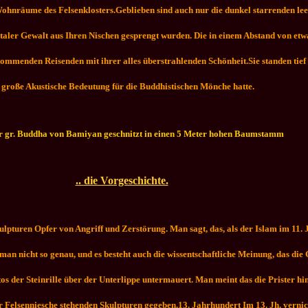
Wohnräume des Felsenklosters.Geblieben sind auch nur die dunkel starrenden l
rutaler Gewalt aus Ihren Nischen gesprengt wurden. Die in einem Abstand von e
mmenden Reisenden mit ihrer alles überstrahlenden Schönheit.Sie standen tief i
 große Akustische Bedeutung für die Buddhistischen Mönche hatte.
 der gr. Buddha von Bamiyan geschnitzt in einen 5 Meter hohen Baumstamm
.. die Vorgeschichte.
ulpturen Opfer von Angriff und Zerstörung. Man sagt, das, als der Islam im 11.
man nicht so genau, und es besteht auch die wissentschaftliche Meinung, das die G
tos der Steinrille über der Unterlippe untermauert. Man meint das die Prister 
er Felsenniesche stehenden Skulpturen gegeben.
13. Jahrhundert Im 13. Jh. verni