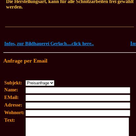
Die Herstellungsart, kann für alle Schnitzarbeiten frei gewählt
werden.
_____________________________________________________
I
Infos, zur Bildhauerei Gerlach....click here..
Anfrage per Email
Subjekt:
Name:
EMail:
Adresse:
Wohnort:
Text: