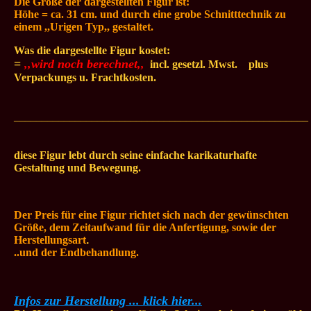
Die Größe der dargestellten
Figur ist:
Höhe = ca. 31 cm. und durch eine grobe Schnitttechnik zu
einem ,,Urigen Typ,, gestaltet.
Was die dargestellte Figur kostet:
=
,,wird noch berechnet,,
.
incl. gesetzl. Mwst.
...
plus
Verpackungs u. Frachtkosten.
_____________________________________________________
diese Figur lebt durch seine einfache karikaturhafte
Gestaltung und Bewegung.
Der Preis für eine Figur richtet sich nach der gewünschten
Größe, dem Zeitaufwand für die Anfertigung, sowie der
Herstellungsart
.
..und der Endbehandlung.
Infos zur Herstellung ... klick hier...