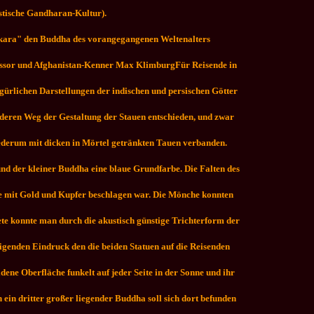
istische Gandharan-Kultur).
pankara" den Buddha des vorangegangenen Weltenalters
fessor und Afghanistan-Kenner Max KlimburgFür Reisende in
igürlichen Darstellungen der indischen und persischen Götter
deren Weg der Gestaltung der Stauen entschieden, und zwar
 wiederum mit dicken in Mörtel getränkten Tauen verbanden.
und der kleiner Buddha eine blaue Grundfarbe. Die Falten des
e mit Gold und Kupfer beschlagen war. Die Mönche konnten
ete konnte man durch die akustisch günstige Trichterform der
tigenden Eindruck den die beiden Statuen auf die Reisenden
ene Oberfläche funkelt auf jeder Seite in der Sonne und ihr
 ein dritter großer liegender Buddha soll sich dort befunden