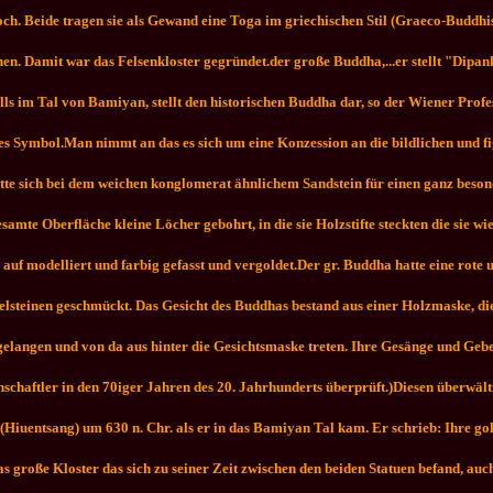
och. Beide tragen sie als Gewand eine Toga im griechischen Stil (Graeco-Buddh
hnen. Damit war das Felsenkloster gegründet.der große Buddha,...er stellt "Di
ls im Tal von Bamiyan, stellt den historischen Buddha dar, so der Wiener Pro
es Symbol.
Man nimmt an das es sich um eine Konzession an die bildlichen und f
te sich bei dem weichen konglomerat ähnlichem Sandstein für einen ganz beson
esamte Oberfläche kleine Löcher gebohrt, in die sie Holzstifte steckten die sie
uf modelliert und farbig gefasst und vergoldet.
Der gr. Buddha hatte eine rote 
steinen geschmückt. Das Gesicht des Buddhas bestand aus einer Holzmaske, di
 gelangen und von da aus hinter die Gesichtsmaske treten. Ihre Gesänge und Geb
nschaftler in den 70iger Jahren des 20. Jahrhunderts überprüft.)Diesen überwäl
iuentsang) um 630 n. Chr. als er in das Bamiyan Tal kam. Er schrieb: Ihre gold
 große Kloster das sich zu seiner Zeit zwischen den beiden Statuen befand, auch