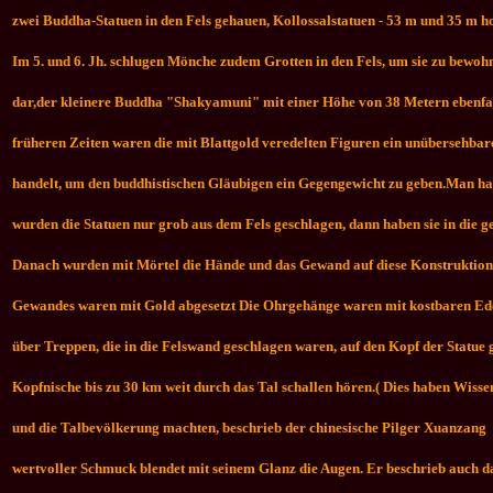
zwei Buddha-Statuen in den Fels gehauen, Kollossalstatuen - 53 m und 35 m h
Im 5. und 6. Jh. schlugen Mönche zudem Grotten in den Fels, um sie zu bewo
dar,der kleinere Buddha "Shakyamuni" mit einer Höhe von 38 Metern ebenfal
früheren Zeiten waren die mit Blattgold veredelten Figuren ein unübersehbar
handelt, um den buddhistischen Gläubigen ein Gegengewicht zu geben.
Man hat
wurden die Statuen nur grob aus dem Fels geschlagen, dann haben sie in die g
Danach wurden mit Mörtel die Hände und das Gewand auf diese Konstruktion a
Gewandes waren mit Gold abgesetzt Die Ohrgehänge waren mit kostbaren Edel
über Treppen, die in die Felswand geschlagen waren, auf den Kopf der Statue
Kopfnische bis zu 30 km weit durch das Tal schallen hören.
( Dies haben Wisse
und die Talbevölkerung machten, beschrieb der chinesische Pilger Xuanzang (H
wertvoller Schmuck blendet mit seinem Glanz die Augen. Er beschrieb auch das