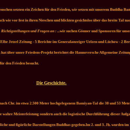
 Menschen setzten ein Zeichen für den Frieden, wir setzen mit unserem Buddha Ba
 wie vor fest in ihren Nieschen und blickten gesichtslos über das breite Tal na
. Richtigstellungen und Fragen an :
...wir suchen Gönner und Sponsoren für unser
r Elbe Jetzel Zeitung - 5 Berichte im Generalanzeiger Uelzen und Lüchow - 2 Ber
t über unser Friedens-Projekt berichtet die Hannoversche Allgemeine Zeitung
für den Frieden besucht.
Die Geschichte.
 nach Chr. im etwa 2.500 Meter hochgelegenem Bamiyan-Tal die 38 und 53 Meter
e wahre Meisterleistung sondern auch die logistische Durchführung dieser Aufg
ldliche und figürliche Darstellungen Buddhas gegeben.
Im 2. und 3. Jh. wurden i