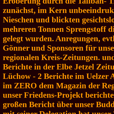
Eroberung durch die Taliban- T
zunächst, im Kern unbeeindrukt 
Nieschen und blickten gesichtslo
mehreren Tonnen Sprengstoff d
gelegt wurden. Anregungen, evtl
Gönner und Sponsoren für unser
regionalen Kreis-Zeitungen. und
Berichte in der Elbe Jetzel Zei
Lüchow - 2 Berichte im Uelzer A
im ZERO dem Magazin der Regi
unser Friedens-Projekt bericht
großen Bericht über unser Bud
mit seiner Delegation hat unser