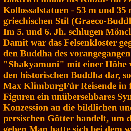
Kollossalstatuen - 53 m und 35 
griechischen Stil (Graeco-Budd
Im 5. und 6. Jh. schlugen Mönc
Damit war das Felsenkloster ge
den Buddha des vorangegangene
"Shakyamuni" mit einer Höhe vo
den historischen Buddha dar, s
Max KlimburgFür Reisende in fr
Figuren ein unübersehbares Sy
Konzession an die bildlichen un
persischen Götter handelt, um 
geben.
Man hatte sich bei dem w