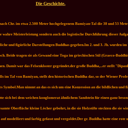
Die Geschichte.
 nach Chr. im etwa 2.500 Meter hochgelegenem Bamiyan-Tal die 38 und 53 Meter
e wahre Meisterleistung sondern auch die logistische Durchführung dieser Aufg
ldliche und figürliche Darstellungen Buddhas gegeben.
Im 2. und 3. Jh. wurden i
och. Beide tragen sie als Gewand eine Toga im griechischen Stil (Graeco-Buddh
hnen. Damit war das Felsenkloster gegründet.der große Buddha,...er stellt "Di
ls im Tal von Bamiyan, stellt den historischen Buddha dar, so der Wiener Pro
es Symbol.
Man nimmt an das es sich um eine Konzession an die bildlichen und f
te sich bei dem weichen konglomerat ähnlichem Sandstein für einen ganz beson
esamte Oberfläche kleine Löcher gebohrt, in die sie Holzstifte steckten die sie
uf modelliert und farbig gefasst und vergoldet.
Der gr. Buddha hatte eine rote 