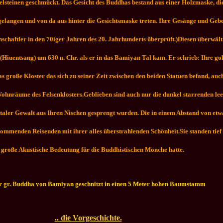
steinen geschmückt. Das Gesicht des Buddhas bestand aus einer Holzmaske, di
 gelangen und von da aus hinter die Gesichtsmaske treten. Ihre Gesänge und Geb
nschaftler in den 70iger Jahren des 20. Jahrhunderts überprüft.)Diesen überwäl
iuentsang) um 630 n. Chr. als er in das Bamiyan Tal kam. Er schrieb: Ihre gold
 große Kloster das sich zu seiner Zeit zwischen den beiden Statuen befand, auch
Wohnräume des Felsenklosters.Geblieben sind auch nur die dunkel starrenden l
rutaler Gewalt aus Ihren Nischen gesprengt wurden. Die in einem Abstand von e
mmenden Reisenden mit ihrer alles überstrahlenden Schönheit.Sie standen tief i
 große Akustische Bedeutung für die Buddhistischen Mönche hatte.
 der gr. Buddha von Bamiyan geschnitzt in einen 5 Meter hohen Baumstamm
.. die Vorgeschichte.