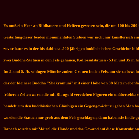
Es muß ein Heer an Bildhauern und Helfern gewesen sein, die um 100 bis 200
Gestaltungdieser beiden monumentalen Statuen war nicht nur künstlerisch ein
zuvor hatte es in der bis dahin ca. 500 jährigen buddhistischen Geschichte bi
zwei Buddha-Statuen in den Fels gehauen, Kollossalstatuen - 53 m und 35 m h
Im 5. und 6. Jh. schlugen Mönche zudem Grotten in den Fels, um sie zu bewo
dar,der kleinere Buddha "Shakyamuni" mit einer Höhe von 38 Metern ebenfal
früheren Zeiten waren die mit Blattgold veredelten Figuren ein unübersehbar
handelt, um den buddhistischen Gläubigen ein Gegengewicht zu geben.
Man hat
wurden die Statuen nur grob aus dem Fels geschlagen, dann haben sie in die g
Danach wurden mit Mörtel die Hände und das Gewand auf diese Konstruktion a