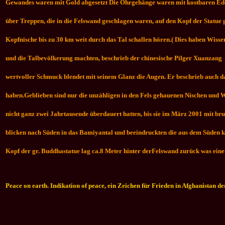
Gewandes waren mit Gold abgesetzt Die Ohrgehänge waren mit kostbaren Edel
über Treppen, die in die Felswand geschlagen waren, auf den Kopf der Statue
Kopfnische bis zu 30 km weit durch das Tal schallen hören.
( Dies haben Wisse
und die Talbevölkerung machten, beschrieb der chinesische Pilger Xuanzang (H
wertvoller Schmuck blendet mit seinem Glanz die Augen. Er beschrieb auch das
haben.
Geblieben sind nur die unzähligen in den Fels gehauenen Nischen und 
nicht ganz zwei Jahrtausende überdauert hatten, bis sie im März 2001 mit b
blicken nach Süden in das Bamiyantal und beeindruckten die aus dem Süden ko
Kopf der gr. Buddhastatue lag ca.8 Meter hinter derFelswand zurück was eine
Peace on earth. Indikation of peace, ein Zeichen für Frieden in Afghanistan