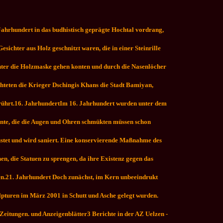
 Jahrhundert in das budhistisch geprägte Hochtal vordrang,
esichter aus Holz geschnitzt waren, die in einer Steinrille
hinter die Holzmaske gehen konten und durch die Nasenlöcher
chteten die Krieger Dschingis Khans die Stadt Bamiyan,
rührt.
16. JahrhundertIm 16. Jahrhundert wurden unter dem
ente, die die Augen und Ohren schmükten müssen schon
üstet und wird saniert. Eine konservierende Maßnahme des
, die Statuen zu sprengen, da ihre Existenz gegen das
n.
21. Jahrhundert Doch zunächst, im Kern unbeeindrukt
kulpturen im März 2001 in Schutt und Asche gelegt wurden.
-Zeitungen. und Anzeigenblätter3 Berichte in der AZ Uelzen -