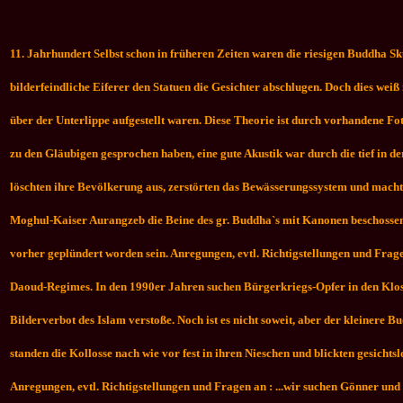
11. Jahrhundert Selbst schon in früheren Zeiten waren die riesigen Buddha Sk
bilderfeindliche Eiferer den Statuen die Gesichter abschlugen. Doch dies weiß 
über der Unterlippe aufgestellt waren. Diese Theorie ist durch vorhandene Fo
zu den Gläubigen gesprochen haben, eine gute Akustik war durch die tief in d
löschten ihre Bevölkerung aus, zerstörten das Bewässerungssystem und machte
Moghul-Kaiser Aurangzeb die Beine des gr. Buddha`s mit Kanonen beschossen
vorher geplündert worden sein. Anregungen, evtl. Richtigstellungen und Frag
Daoud-Regimes. In den 1990er Jahren suchen Bürgerkriegs-Opfer in den Kloste
Bilderverbot des Islam verstoße. Noch ist es nicht soweit, aber der kleiner
standen die Kollosse nach wie vor fest in ihren Nieschen und blickten gesicht
Anregungen, evtl. Richtigstellungen und Fragen an : ...wir suchen Gönner und