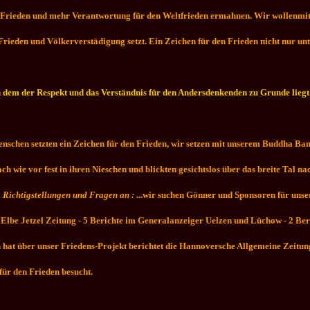
hr Frieden und mehr Verantwortung für den Weltfrieden ermahnen. Wir wollenmi
 Frieden und Völkerverstädigung setzt. Ein Zeichen für den Frieden nicht nur u
n dem der Respekt und das Verständnis für den Andersdenkenden zu Grunde liegt. 
 Menschen setzten ein Zeichen für den Frieden, wir setzen mit unserem Buddha Ba
 wie vor fest in ihren Nieschen und blickten gesichtslos über das breite Tal na
. Richtigstellungen und Fragen an :
...wir suchen Gönner und Sponsoren für unser
r Elbe Jetzel Zeitung - 5 Berichte im Generalanzeiger Uelzen und Lüchow - 2 Ber
t über unser Friedens-Projekt berichtet die Hannoversche Allgemeine Zeitung
für den Frieden besucht.