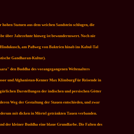
 hohen Statuen aus dem weichen Sandstein schlugen, die
abe über Jahrzehnte hinweg ist bewundernswert. Noch nie
m Hindukusch, am Paßweg von Baktrien hinab ins Kabul-Tal
istische Gandharan-Kultur).
pankara" den Buddha des vorangegangenen Weltenalters
fessor und Afghanistan-Kenner Max KlimburgFür Reisende in
igürlichen Darstellungen der indischen und persischen Götter
deren Weg der Gestaltung der Stauen entschieden, und zwar
 wiederum mit dicken in Mörtel getränkten Tauen verbanden.
und der kleiner Buddha eine blaue Grundfarbe. Die Falten des