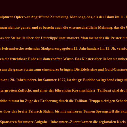
ulpturen Opfer von Angriff und Zerstörung. Man sagt, das, als der Islam im 11.
man nicht so genau, und es besteht auch die wissentschaftliche Meinung, das die G
tos der Steinrille über der Unterlippe untermauert. Man meint das die Prister 
er Felsenniesche stehenden Skulpturen gegeben.
13. Jahrhundert Im 13. Jh. verni
n die fruchtbare Erde zur dauerhaften Wüste. Das Kloster aber ließen sie unbe
 um die ganze Statue zum einsturz zu bringen. Die Edelsteine und Gold-Ornam
en an : 20. Jahrhundert. Im Sommer 1977, ist der gr. Buddha weitgehend einger
rgrotten Zuflucht, und einer der führenden Koranschüler(=Taliban) wird drohen
e Buddha nimmt im Zuge der Eroberung durch die Taliban- Truppen einigen Schade
slos über das breite Tal nach Süden.. bis mit mehreren Tonnen Sprengstoff die S
 Sponsoren für unsere Aufgabe - Infos unter...Zuerst kamen die regionalen Kreis