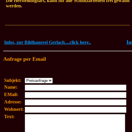
Die Herstellungsart, kann für alle Schnitzarbeiten frei gewählt
werden.
_____________________________________________________
I
Infos, zur Bildhauerei Gerlach....click here..
Anfrage per Email
Subjekt:
Name:
EMail:
Adresse:
Wohnort:
Text: