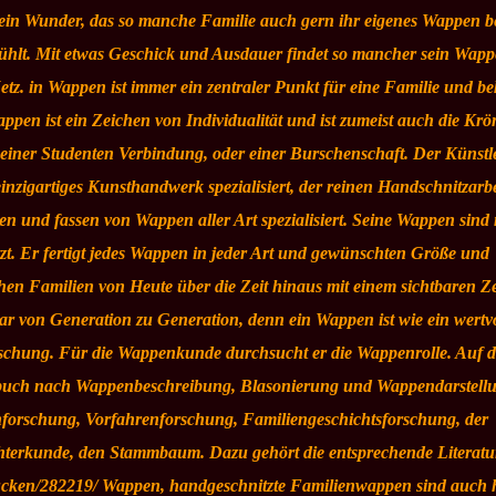
ein Wunder, das so manche Familie auch gern ihr eigenes Wappen be
ühlt. Mit etwas Geschick und Ausdauer findet so mancher sein Wapp
etz. in Wappen ist immer ein zentraler Punkt für eine Familie und b
en ist ein Zeichen von Individualität und ist zumeist auch die Kr
einer Studenten Verbindung, oder einer Burschenschaft. Der Künstl
nzigartiges Kunsthandwerk spezialisiert, der reinen Handschnitzarbe
en und fassen von Wappen aller Art spezialisiert. Seine Wappen sind 
zt. Er fertigt jedes Wappen in jeder Art und gewünschten Größe und
chen Familien von Heute über die Zeit hinaus mit einem sichtbaren Z
 von Generation zu Generation, denn ein Wappen ist wie ein wertvo
rschung. Für die Wappenkunde durchsucht er die Wappenrolle. Auf d
uch nach Wappenbeschreibung, Blasonierung und Wappendarstell
nforschung, Vorfahrenforschung, Familiengeschichtsforschung, der
rkunde, den Stammbaum. Dazu gehört die entsprechende Literatur
/drucken/282219/ Wappen, handgeschnitzte Familienwappen sind auch 