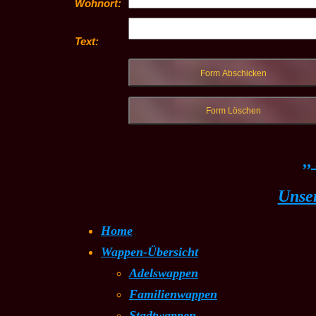
Wohnort:
Text:
,
Unser
Home
Wappen-Übersicht
Adelswappen
Familienwappen
Stadtwappen