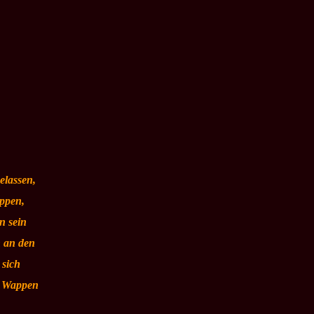
elassen,
appen,
n sein
n an den
 sich
n Wappen