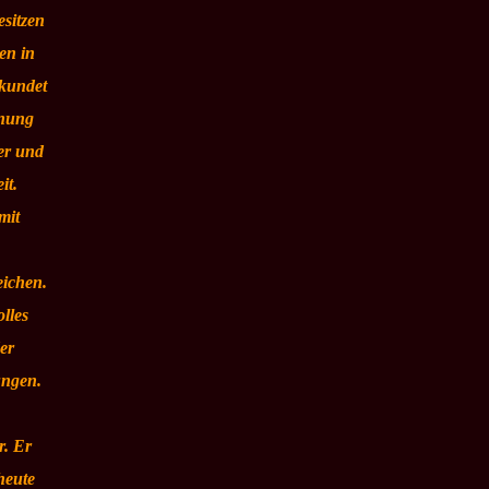
sitzen
en in
ekundet
önung
er und
it.
mit
eichen.
lles
er
ungen.
. Er
heute