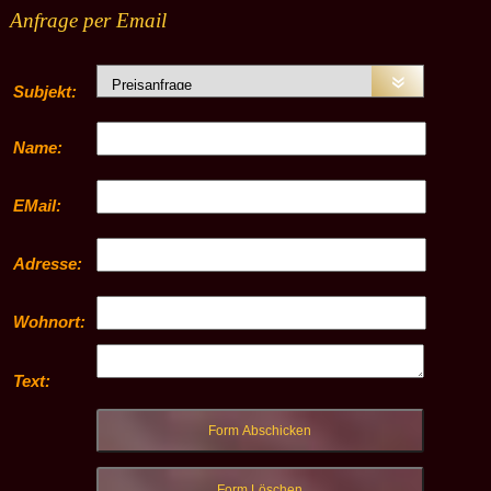
Anfrage per Email
Subjekt:
Name:
EMail:
Adresse:
Wohnort:
Text: