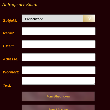
Anfrage per Email
Subjekt:
Name:
EMail:
Adresse:
Wohnort:
Text: