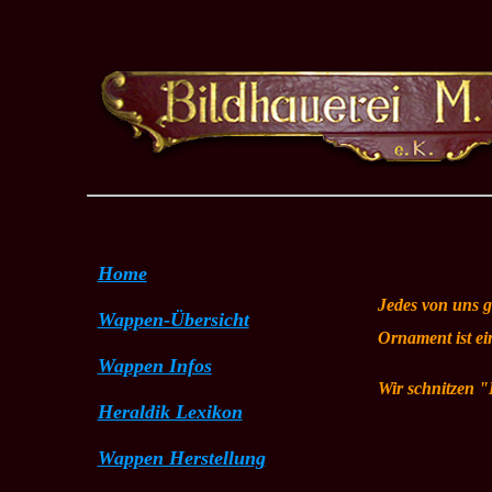
Home
Jedes von uns g
Wappen-Übersicht
Ornament ist ein
Wappen Infos
Adelswappen
Wir schnitzen 
Heraldik Lexikon
Familienwappen
Wappen Herstellung
Stadtwappen