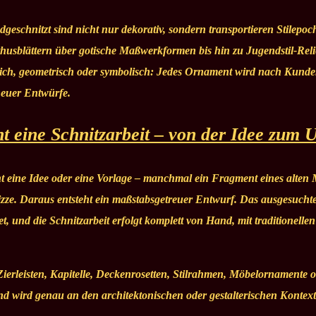
eschnitzt sind nicht nur dekorativ, sondern transportieren Stilep
usblättern über gotische Maßwerkformen bis hin zu Jugendstil-Relie
rlich, geometrisch oder symbolisch: Jedes Ornament wird nach Kunde
neuer Entwürfe.
ht eine Schnitzarbeit – von der Idee zum 
 eine Idee oder eine Vorlage – manchmal ein Fragment eines alten M
izze. Daraus entsteht ein maßstabsgetreuer Entwurf. Das ausgesuch
tet, und die Schnitzarbeit erfolgt komplett von Hand, mit traditione
Zierleisten, Kapitelle, Deckenrosetten, Stilrahmen, Möbelornamente o
und wird genau an den architektonischen oder gestalterischen Kontext