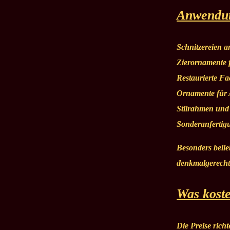
Anwendun
Schnitzereien 
Zierornamente 
Restaurierte F
Ornamente für 
Stilrahmen und
Sonderanfertig
Besonders belie
denkmalgerechte
Was koste
Die Preise rich