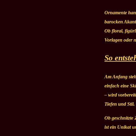
Ornamente handg
barocken Akanth
Ob floral, figü
Vorlagen oder 
So entste
Am Anfang steht
einfach eine Sk
– wird vorberei
Tiefen und Stil.
Ob geschnitzte 
ist ein Unikat 