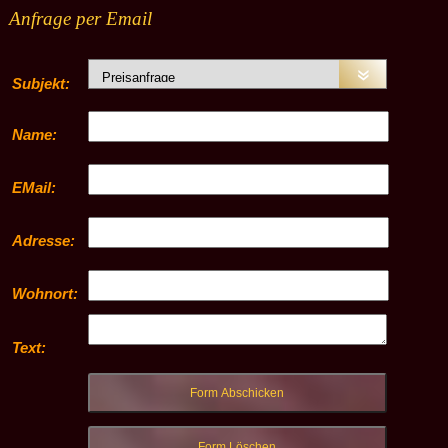
Anfrage per Email
Subjekt:
Name:
EMail:
Adresse:
Wohnort:
Text: