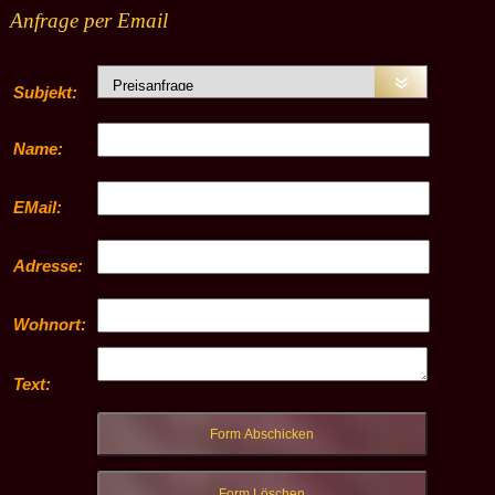
Anfrage per Email
Subjekt:
Name:
EMail:
Adresse:
Wohnort:
Text: